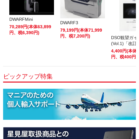
DWARFMini
DWARF3
70,289円(本体63,899
79,199円(本体71,999
円、税6,390円)
円、税7,200円)
DSO観望ガ
(Vol.1)「改
4,400円(本体4
円、税400円)
ピックアップ特集