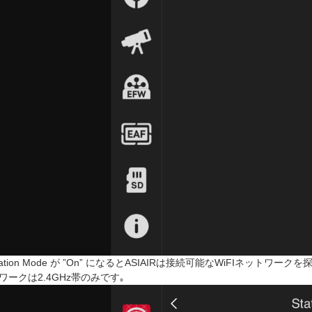
tation Mode が ”On” になるとASIAIRは接続可能なWiFIネットワーク
ワークは2.4GHz帯のみです｡