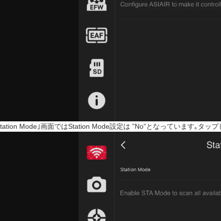
Station Mode｣画面ではStation Mode設定は ”No”となっています｡タッ