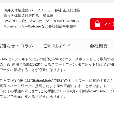
海外天体望遠鏡 パーツメーカー各社 正規代理店
輸入天体望遠鏡専門店 星見屋
DWARFLAB社・ZWO社・ASTROMECHANICS・
マイ
Moravian・SkyWatcherなど各社製品を取扱中
お知らせ・コラム
ご利用ガイド
会社概要
SIAIRはデフォルトではその筐体がWiFiのホットスポットとして機能す
のため､使用する際に端末となるスマートフォン､タブレット類は”ASIAIR_X
ワークに接続することが必要になります｡
ころで､ASIAIRには”StationMode”で既存のネットワークに接続
既存のネットワークに接続したまま操作可能にすることができます｡
下にその手順を示します｡この手順は2022年6月20日時点のASIAIRアプ
プなどで画面が変わる可能性があります｡