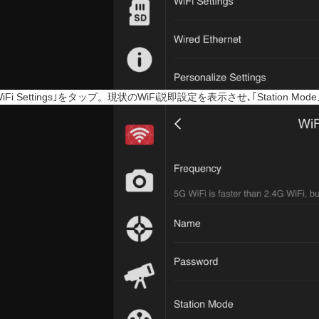
WiFi Settings｣をタップ。現状のWiFi説即設定を表示させ､｢Station M