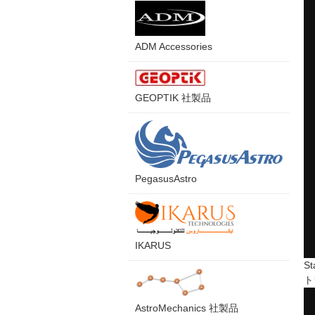
ADM Accessories
GEOPTIK 社製品
PegasusAstro
IKARUS
S
ト
AstroMechanics 社製品