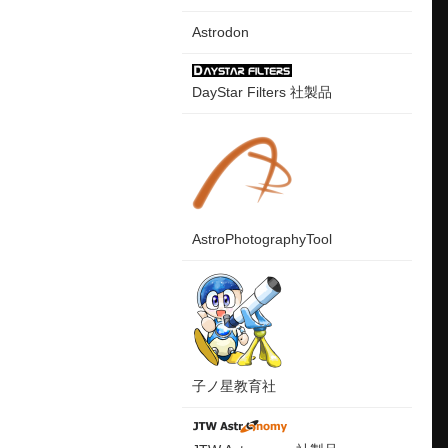
Astrodon
DayStar Filters 社製品
AstroPhotographyTool
子ノ星教育社