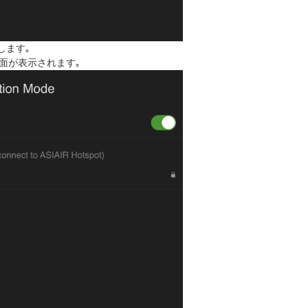
します｡
面が表示されます｡