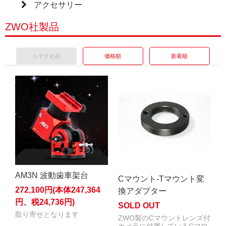
アクセサリー
ZWO社製品
おすすめ順
価格順
新着順
AM3N 波動歯車架台
Cマウント-Tマウント変
272,100円(本体247,364
換アダプター
円、税24,736円)
SOLD OUT
取り寄せとなります
ZWO製のCマウントレンズ付