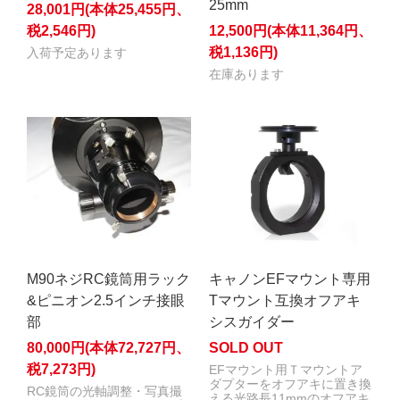
25mm
28,001円(本体25,455円、
税2,546円)
12,500円(本体11,364円、
税1,136円)
入荷予定あります
在庫あります
M90ネジRC鏡筒用ラック
キャノンEFマウント専用
&ピニオン2.5インチ接眼
Tマウント互換オフアキ
部
シスガイダー
80,000円(本体72,727円、
SOLD OUT
税7,273円)
EFマウント用Ｔマウントア
ダプターをオフアキに置き換
RC鏡筒の光軸調整・写真撮
える光路長11mmのオフアキ