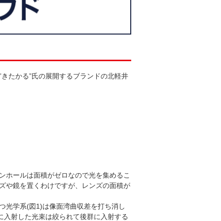
”きたかる”氏の展開するブランドの北軽井
ンホールは面積がゼロなので光を集めるこ
ズや鏡を置くわけですが、レンズの面積が
光学系(図1)は像面湾曲収差を打ち消し
群に入射した光束は絞られて後群に入射する