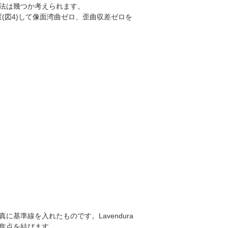
法は幾つか考えられます。
置(図4)して像面湾曲ゼロ、歪曲収差ゼロを
基準線を入れたものです。Lavendura
焦点を結びます。