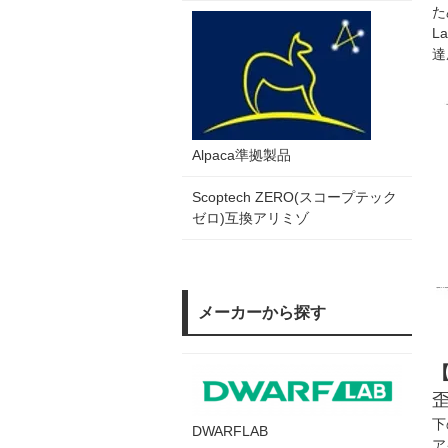
た
L
達
Alpaca準拠製品
Scoptech ZERO(スコープテック
ゼロ)互換アリミゾ
メーカーから探す
【
下
DWARFLAB
ア