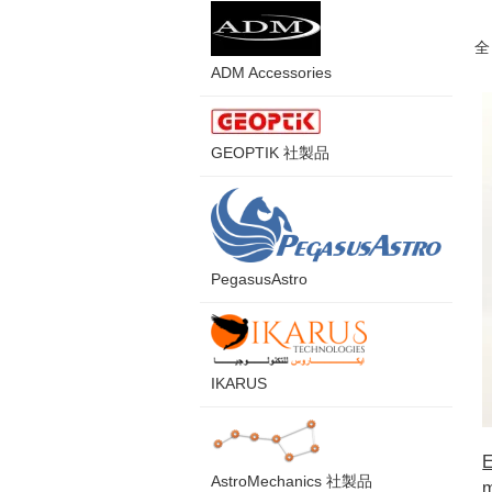
全
ADM Accessories
GEOPTIK 社製品
PegasusAstro
IKARUS
AstroMechanics 社製品