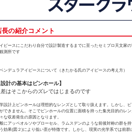
店長の紹介コメント
イピースにこだわり自分で設計製造するまでに至ったセミプロ天文家の
観測所です
ベンデュラアイピースについて（きたかる氏のアイピースの考え方）
【設計の基本はピンホール】
収差はそこからのズレではじまるのです
学設計上ピンホールは理想的なレンズとして取り扱えます。しかし、ピ
ができません。そこでピンホールの位置に面積を持った集光目的のレン
々な収差発生の原因となります。
般にアッペオルソやプローセル、ラムスデンのような前後対称の群を持つ
う効果(図２)により低い歪が特徴です。しかし、現実の光学系では前