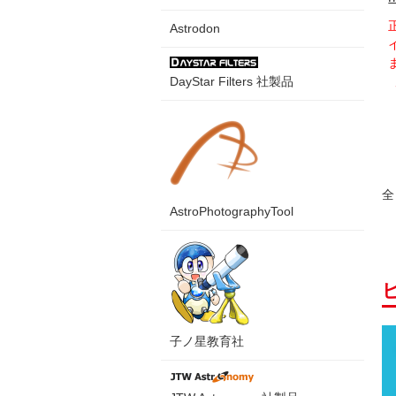
Astrodon
DayStar Filters 社製品
全
AstroPhotographyTool
子ノ星教育社