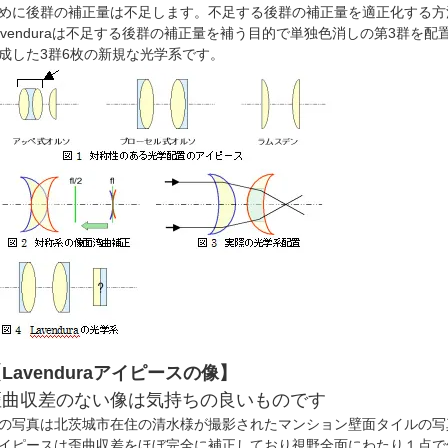
めに後群の補正量は不足します。不足する後群の補正量を適正化する方
avenduraは不足する後群の補正量を補う目的で単独色消しの第3群を配
成した3群6枚の新規な光学系です。
Lavenduraアイピースの像】
歪曲収差のない像は気持ちの良いものです
の写真は北茨城市在住の清水様が撮影されたマンション壁面タイルの写真に
イピースは歪曲収差をほぼ完全に補正しており視野全面にわたり１点で