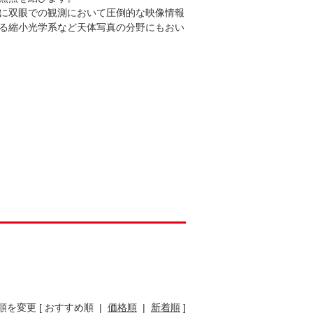
に双眼での観測において圧倒的な映像情報
る縮小光学系など天体写真の分野にもおい
順を変更 [ おすすめ順 |
価格順
|
新着順
]