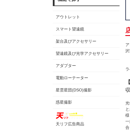
アウトレット
スマート望遠鏡
架台及びアクセサリー
ア
沢
望遠鏡及び光学アクセサリー
アダプター
ラ
電動ローテーター
星雲星団(DSO)撮影
惑星撮影
光
と
様
一
天リフ広告商品
合