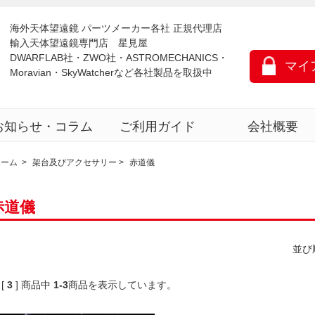
海外天体望遠鏡 パーツメーカー各社 正規代理店
輸入天体望遠鏡専門店 星見屋
DWARFLAB社・ZWO社・ASTROMECHANICS・
マイ
Moravian・SkyWatcherなど各社製品を取扱中
お知らせ・コラム
ご利用ガイド
会社概要
ホーム
>
架台及びアクセサリー
>
赤道儀
赤道儀
並び
 [
3
]
商品中
1-3
商品
を表示しています。