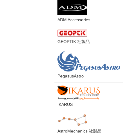
ADM Accessories
GEOPTIK 社製品
PegasusAstro
IKARUS
AstroMechanics 社製品