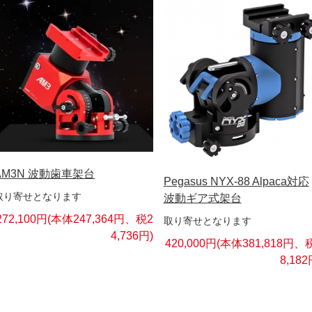
AM3N 波動歯車架台
Pegasus NYX-88 Alpaca対応
取り寄せとなります
波動ギア式架台
272,100円(本体247,364円、税2
取り寄せとなります
4,736円)
420,000円(本体381,818円、
8,182