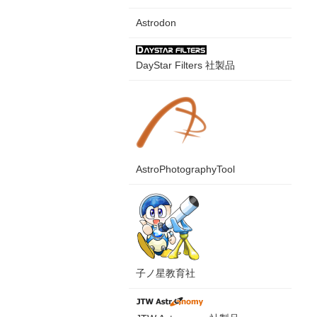
Astrodon
DayStar Filters 社製品
AstroPhotographyTool
子ノ星教育社