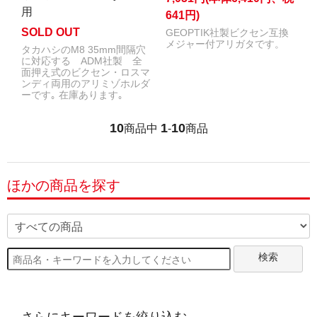
用
641円)
SOLD OUT
GEOPTIK社製ビクセン互換
メジャー付アリガタです。
タカハシのM8 35mm間隔穴
に対応する ADM社製 全
面押え式のビクセン・ロスマ
ンディ両用のアリミゾホルダ
ーです｡ 在庫あります｡
10
1
10
商品中
-
商品
ほかの商品を探す
検索
さらにキーワードを絞り込む