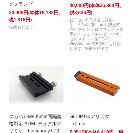
グクランプ
40,000円(本体36,364円、
20,000円(本体18,182円、
税3,636円)
税1,818円)
ビクセンGP規格に対応す
る ADM社製 全面押え式
在庫あります
のビクセン・ロスマンディ両
用のアリミゾホルダーです｡
セレストロン製CG-5､
SkyWatcher製EQ5にも対応
します｡在庫あります
タカハシM835mm間隔規
GEOPTIKアリガタ
格対応 ADM_デュアルア
170mm
リミゾ Losmandy G11
7,051円(本体6,410円、税