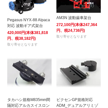
AM3N 波動歯車架台
Pegasus NYX-88 Alpaca
272,100円(本体247,364
対応 波動ギア式架台
円、税24,736円)
420,000円(本体381,818
取り寄せとなります
円、税38,182円)
取り寄せとなります
タカハシ規格M835mm間
ビクセンGP規格対応
隔対応アルカスイスロン
ADM_デュアルアリミゾ