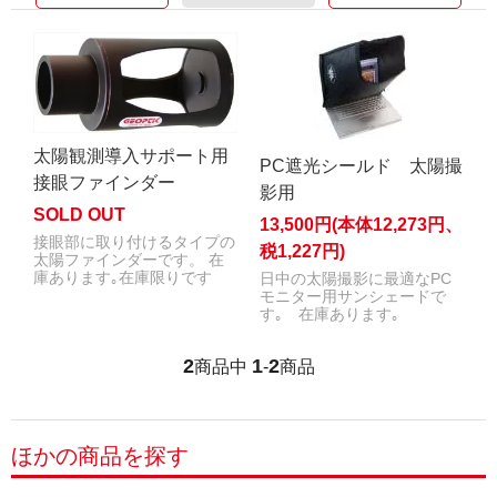
太陽観測導入サポート用
PC遮光シールド 太陽撮
接眼ファインダー
影用
SOLD OUT
13,500円(本体12,273円、
接眼部に取り付けるタイプの
税1,227円)
太陽ファインダーです。 在
庫あります｡在庫限りです
日中の太陽撮影に最適なPC
モニター用サンシェードで
す｡ 在庫あります｡
2
1
2
商品中
-
商品
ほかの商品を探す